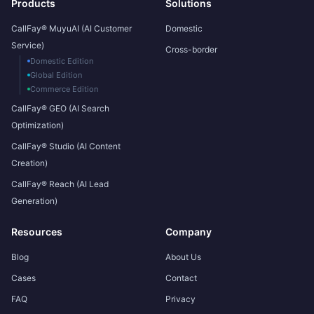
Products
Solutions
CallFay® MuyuAI (AI Customer
Domestic
Service)
Cross-border
Domestic Edition
Global Edition
Commerce Edition
CallFay® GEO (AI Search
Optimization)
CallFay® Studio (AI Content
Creation)
CallFay® Reach (AI Lead
Generation)
Resources
Company
Blog
About Us
Cases
Contact
FAQ
Privacy