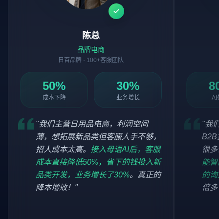
陈总
品牌电商
日百品牌 · 100+客服团队
50%
30%
8
成本下降
业务增长
A
"我们主营日用品电商，利润空间
"我
薄，想拓展新品类但客服人手不够，
B2
招人成本太高。
接入母语AI后，客服
很多
成本直接降低50%，省下的钱投入新
能智
品类开发，业务增长了30%
。真正的
的询
降本增效！"
倍多