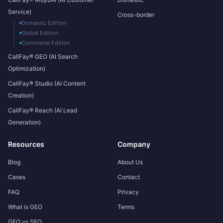
Service)
Cross-border
Domestic Edition
Global Edition
Commerce Edition
CallFay® GEO (AI Search
Optimization)
CallFay® Studio (AI Content
Creation)
CallFay® Reach (AI Lead
Generation)
Resources
Company
Blog
About Us
Cases
Contact
FAQ
Privacy
What is GEO
Terms
GEO vs SEO